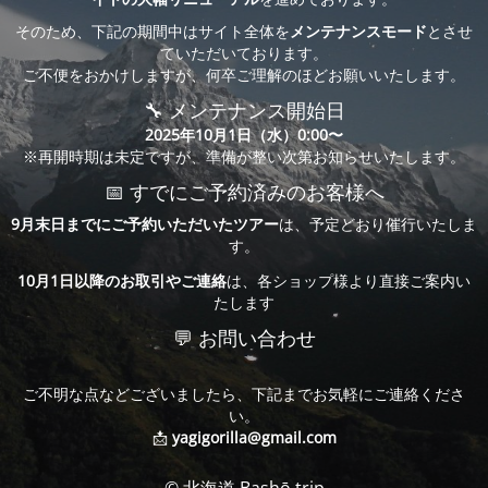
そのため、下記の期間中はサイト全体を
メンテナンスモード
とさせ
ていただいております。
ご不便をおかけしますが、何卒ご理解のほどお願いいたします。
🔧 メンテナンス開始日
2025年10月1日（水）0:00〜
※再開時期は未定ですが、準備が整い次第お知らせいたします。
📅 すでにご予約済みのお客様へ
9月末日までにご予約いただいたツアー
は、予定どおり催行いたしま
す。
10月1日以降のお取引やご連絡
は、各ショップ様より直接ご案内い
たします
💬 お問い合わせ
ご不明な点などございましたら、下記までお気軽にご連絡くださ
い。
📩
yagigorilla@gmail.com