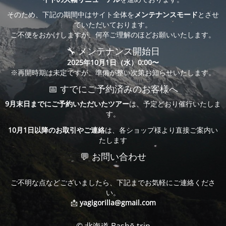
そのため、下記の期間中はサイト全体を
メンテナンスモード
とさせ
ていただいております。
ご不便をおかけしますが、何卒ご理解のほどお願いいたします。
🔧 メンテナンス開始日
2025年10月1日（水）0:00〜
※再開時期は未定ですが、準備が整い次第お知らせいたします。
📅 すでにご予約済みのお客様へ
9月末日までにご予約いただいたツアー
は、予定どおり催行いたしま
す。
10月1日以降のお取引やご連絡
は、各ショップ様より直接ご案内い
たします
💬 お問い合わせ
ご不明な点などございましたら、下記までお気軽にご連絡くださ
い。
📩
yagigorilla@gmail.com