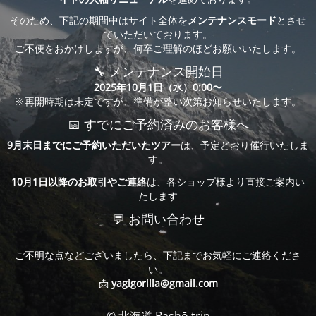
そのため、下記の期間中はサイト全体を
メンテナンスモード
とさせ
ていただいております。
ご不便をおかけしますが、何卒ご理解のほどお願いいたします。
🔧 メンテナンス開始日
2025年10月1日（水）0:00〜
※再開時期は未定ですが、準備が整い次第お知らせいたします。
📅 すでにご予約済みのお客様へ
9月末日までにご予約いただいたツアー
は、予定どおり催行いたしま
す。
10月1日以降のお取引やご連絡
は、各ショップ様より直接ご案内い
たします
💬 お問い合わせ
ご不明な点などございましたら、下記までお気軽にご連絡くださ
い。
📩
yagigorilla@gmail.com