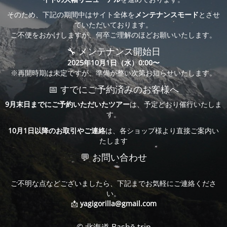
そのため、下記の期間中はサイト全体を
メンテナンスモード
とさせ
ていただいております。
ご不便をおかけしますが、何卒ご理解のほどお願いいたします。
🔧 メンテナンス開始日
2025年10月1日（水）0:00〜
※再開時期は未定ですが、準備が整い次第お知らせいたします。
📅 すでにご予約済みのお客様へ
9月末日までにご予約いただいたツアー
は、予定どおり催行いたしま
す。
10月1日以降のお取引やご連絡
は、各ショップ様より直接ご案内い
たします
💬 お問い合わせ
ご不明な点などございましたら、下記までお気軽にご連絡くださ
い。
📩
yagigorilla@gmail.com