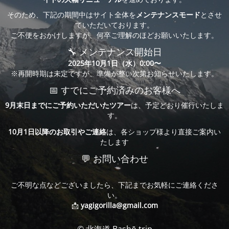
そのため、下記の期間中はサイト全体を
メンテナンスモード
とさせ
ていただいております。
ご不便をおかけしますが、何卒ご理解のほどお願いいたします。
🔧 メンテナンス開始日
2025年10月1日（水）0:00〜
※再開時期は未定ですが、準備が整い次第お知らせいたします。
📅 すでにご予約済みのお客様へ
9月末日までにご予約いただいたツアー
は、予定どおり催行いたしま
す。
10月1日以降のお取引やご連絡
は、各ショップ様より直接ご案内い
たします
💬 お問い合わせ
ご不明な点などございましたら、下記までお気軽にご連絡くださ
い。
📩
yagigorilla@gmail.com