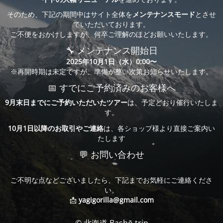
そのため、下記の期間中はサイト全体を
メンテナンスモード
とさせ
ていただいております。
ご不便をおかけしますが、何卒ご理解のほどお願いいたします。
🔧 メンテナンス開始日
2025年10月1日（水）0:00〜
※再開時期は未定ですが、準備が整い次第お知らせいたします。
📅 すでにご予約済みのお客様へ
9月末日までにご予約いただいたツアー
は、予定どおり催行いたしま
す。
10月1日以降のお取引やご連絡
は、各ショップ様より直接ご案内い
たします
💬 お問い合わせ
ご不明な点などございましたら、下記までお気軽にご連絡くださ
い。
📩
yagigorilla@gmail.com