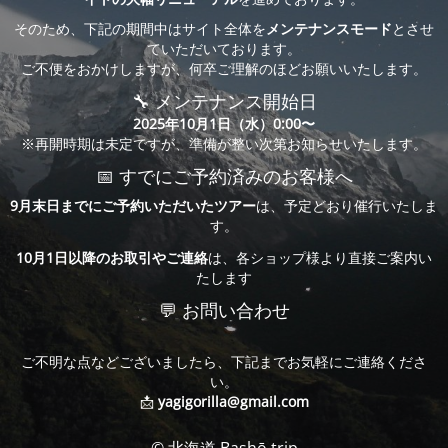
そのため、下記の期間中はサイト全体を
メンテナンスモード
とさせ
ていただいております。
ご不便をおかけしますが、何卒ご理解のほどお願いいたします。
🔧 メンテナンス開始日
2025年10月1日（水）0:00〜
※再開時期は未定ですが、準備が整い次第お知らせいたします。
📅 すでにご予約済みのお客様へ
9月末日までにご予約いただいたツアー
は、予定どおり催行いたしま
す。
10月1日以降のお取引やご連絡
は、各ショップ様より直接ご案内い
たします
💬 お問い合わせ
ご不明な点などございましたら、下記までお気軽にご連絡くださ
い。
📩
yagigorilla@gmail.com