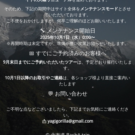
そのため、下記の期間中はサイト全体を
メンテナンスモード
とさせ
ていただいております。
ご不便をおかけしますが、何卒ご理解のほどお願いいたします。
🔧 メンテナンス開始日
2025年10月1日（水）0:00〜
※再開時期は未定ですが、準備が整い次第お知らせいたします。
📅 すでにご予約済みのお客様へ
9月末日までにご予約いただいたツアー
は、予定どおり催行いたしま
す。
10月1日以降のお取引やご連絡
は、各ショップ様より直接ご案内い
たします
💬 お問い合わせ
ご不明な点などございましたら、下記までお気軽にご連絡くださ
い。
📩
yagigorilla@gmail.com