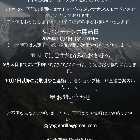
そのため、下記の期間中はサイト全体を
メンテナンスモード
とさせ
ていただいております。
ご不便をおかけしますが、何卒ご理解のほどお願いいたします。
🔧 メンテナンス開始日
2025年10月1日（水）0:00〜
※再開時期は未定ですが、準備が整い次第お知らせいたします。
📅 すでにご予約済みのお客様へ
9月末日までにご予約いただいたツアー
は、予定どおり催行いたしま
す。
10月1日以降のお取引やご連絡
は、各ショップ様より直接ご案内い
たします
💬 お問い合わせ
ご不明な点などございましたら、下記までお気軽にご連絡くださ
い。
📩
yagigorilla@gmail.com