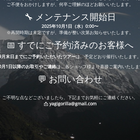
ご不便をおかけしますが、何卒ご理解のほどお願いいたします。
🔧 メンテナンス開始日
2025年10月1日（水）0:00〜
※再開時期は未定ですが、準備が整い次第お知らせいたします。
📅 すでにご予約済みのお客様へ
9月末日までにご予約いただいたツアー
は、予定どおり催行いたします
10月1日以降のお取引やご連絡
は、各ショップ様より直接ご案内いたしま
💬 お問い合わせ
ご不明な点などございましたら、下記までお気軽にご連絡ください。
📩
yagigorilla@gmail.com