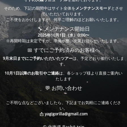
そのため、下記の期間中はサイト全体を
メンテナンスモード
とさせ
ていただいております。
ご不便をおかけしますが、何卒ご理解のほどお願いいたします。
🔧 メンテナンス開始日
2025年10月1日（水）0:00〜
※再開時期は未定ですが、準備が整い次第お知らせいたします。
📅 すでにご予約済みのお客様へ
9月末日までにご予約いただいたツアー
は、予定どおり催行いたしま
す。
10月1日以降のお取引やご連絡
は、各ショップ様より直接ご案内い
たします
💬 お問い合わせ
ご不明な点などございましたら、下記までお気軽にご連絡くださ
い。
📩
yagigorilla@gmail.com