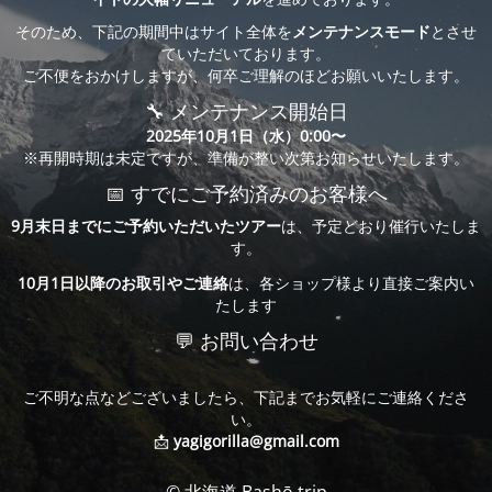
そのため、下記の期間中はサイト全体を
メンテナンスモード
とさせ
ていただいております。
ご不便をおかけしますが、何卒ご理解のほどお願いいたします。
🔧 メンテナンス開始日
2025年10月1日（水）0:00〜
※再開時期は未定ですが、準備が整い次第お知らせいたします。
📅 すでにご予約済みのお客様へ
9月末日までにご予約いただいたツアー
は、予定どおり催行いたしま
す。
10月1日以降のお取引やご連絡
は、各ショップ様より直接ご案内い
たします
💬 お問い合わせ
ご不明な点などございましたら、下記までお気軽にご連絡くださ
い。
📩
yagigorilla@gmail.com