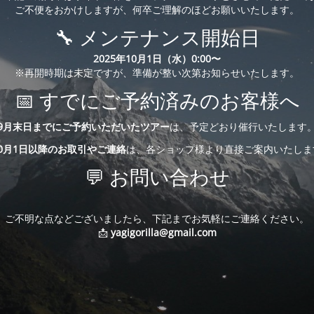
ご不便をおかけしますが、何卒ご理解のほどお願いいたします。
🔧 メンテナンス開始日
2025年10月1日（水）0:00〜
※再開時期は未定ですが、準備が整い次第お知らせいたします。
📅 すでにご予約済みのお客様へ
9月末日までにご予約いただいたツアー
は、予定どおり催行いたします
10月1日以降のお取引やご連絡
は、各ショップ様より直接ご案内いたしま
💬 お問い合わせ
ご不明な点などございましたら、下記までお気軽にご連絡ください。
📩
yagigorilla@gmail.com