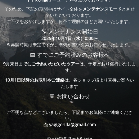
そのため、下記の期間中はサイト全体を
メンテナンスモード
とさせ
ていただいております。
ご不便をおかけしますが、何卒ご理解のほどお願いいたします。
🔧 メンテナンス開始日
2025年10月1日（水）0:00〜
※再開時期は未定ですが、準備が整い次第お知らせいたします。
📅 すでにご予約済みのお客様へ
9月末日までにご予約いただいたツアー
は、予定どおり催行いたしま
す。
10月1日以降のお取引やご連絡
は、各ショップ様より直接ご案内い
たします
💬 お問い合わせ
ご不明な点などございましたら、下記までお気軽にご連絡くださ
い。
📩
yagigorilla@gmail.com