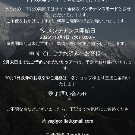
そのため、下記の期間中はサイト全体を
メンテナンスモード
とさせ
ていただいております。
ご不便をおかけしますが、何卒ご理解のほどお願いいたします。
🔧 メンテナンス開始日
2025年10月1日（水）0:00〜
※再開時期は未定ですが、準備が整い次第お知らせいたします。
📅 すでにご予約済みのお客様へ
9月末日までにご予約いただいたツアー
は、予定どおり催行いたしま
す。
10月1日以降のお取引やご連絡
は、各ショップ様より直接ご案内い
たします
💬 お問い合わせ
ご不明な点などございましたら、下記までお気軽にご連絡くださ
い。
📩
yagigorilla@gmail.com