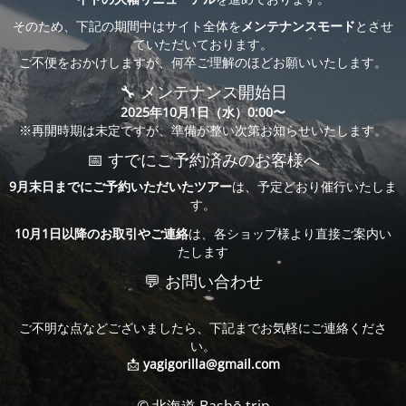
そのため、下記の期間中はサイト全体を
メンテナンスモード
とさせ
ていただいております。
ご不便をおかけしますが、何卒ご理解のほどお願いいたします。
🔧 メンテナンス開始日
2025年10月1日（水）0:00〜
※再開時期は未定ですが、準備が整い次第お知らせいたします。
📅 すでにご予約済みのお客様へ
9月末日までにご予約いただいたツアー
は、予定どおり催行いたしま
す。
10月1日以降のお取引やご連絡
は、各ショップ様より直接ご案内い
たします
💬 お問い合わせ
ご不明な点などございましたら、下記までお気軽にご連絡くださ
い。
📩
yagigorilla@gmail.com