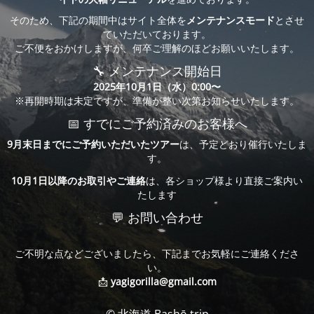
そのため、下記の期間中はサイト全体を
メンテナンスモード
とさせ
ていただいております。
ご不便をおかけしますが、何卒ご理解のほどお願いいたします。
🔧 メンテナンス開始日
2025年10月1日（水）0:00〜
※再開時期は未定ですが、準備が整い次第お知らせいたします。
📅 すでにご予約済みのお客様へ
9月末日までにご予約いただいたツアー
は、予定どおり催行いたしま
す。
10月1日以降のお取引やご連絡
は、各ショップ様より直接ご案内い
たします
💬 お問い合わせ
ご不明な点などございましたら、下記までお気軽にご連絡くださ
い。
📩
yagigorilla@gmail.com