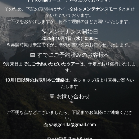
そのため、下記の期間中はサイト全体を
メンテナンスモード
とさせ
ていただいております。
ご不便をおかけしますが、何卒ご理解のほどお願いいたします。
🔧 メンテナンス開始日
2025年10月1日（水）0:00〜
※再開時期は未定ですが、準備が整い次第お知らせいたします。
📅 すでにご予約済みのお客様へ
9月末日までにご予約いただいたツアー
は、予定どおり催行いたしま
す。
10月1日以降のお取引やご連絡
は、各ショップ様より直接ご案内い
たします
💬 お問い合わせ
ご不明な点などございましたら、下記までお気軽にご連絡くださ
い。
📩
yagigorilla@gmail.com