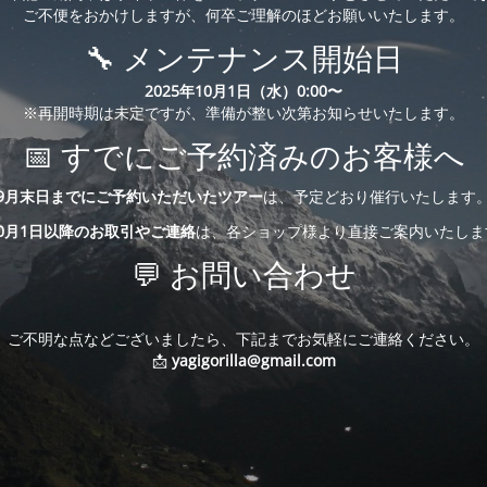
ご不便をおかけしますが、何卒ご理解のほどお願いいたします。
🔧 メンテナンス開始日
2025年10月1日（水）0:00〜
※再開時期は未定ですが、準備が整い次第お知らせいたします。
📅 すでにご予約済みのお客様へ
9月末日までにご予約いただいたツアー
は、予定どおり催行いたします
10月1日以降のお取引やご連絡
は、各ショップ様より直接ご案内いたしま
💬 お問い合わせ
ご不明な点などございましたら、下記までお気軽にご連絡ください。
📩
yagigorilla@gmail.com