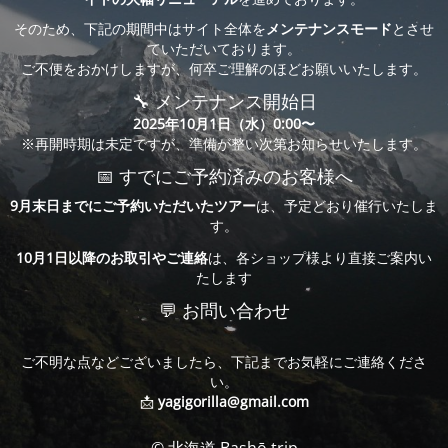
そのため、下記の期間中はサイト全体を
メンテナンスモード
とさせ
ていただいております。
ご不便をおかけしますが、何卒ご理解のほどお願いいたします。
🔧 メンテナンス開始日
2025年10月1日（水）0:00〜
※再開時期は未定ですが、準備が整い次第お知らせいたします。
📅 すでにご予約済みのお客様へ
9月末日までにご予約いただいたツアー
は、予定どおり催行いたしま
す。
10月1日以降のお取引やご連絡
は、各ショップ様より直接ご案内い
たします
💬 お問い合わせ
ご不明な点などございましたら、下記までお気軽にご連絡くださ
い。
📩
yagigorilla@gmail.com