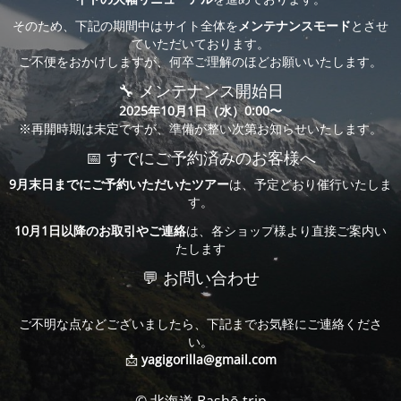
そのため、下記の期間中はサイト全体を
メンテナンスモード
とさせ
ていただいております。
ご不便をおかけしますが、何卒ご理解のほどお願いいたします。
🔧 メンテナンス開始日
2025年10月1日（水）0:00〜
※再開時期は未定ですが、準備が整い次第お知らせいたします。
📅 すでにご予約済みのお客様へ
9月末日までにご予約いただいたツアー
は、予定どおり催行いたしま
す。
10月1日以降のお取引やご連絡
は、各ショップ様より直接ご案内い
たします
💬 お問い合わせ
ご不明な点などございましたら、下記までお気軽にご連絡くださ
い。
📩
yagigorilla@gmail.com