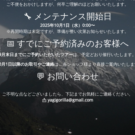
ご不便をおかけしますが、何卒ご理解のほどお願いいたします。
🔧 メンテナンス開始日
2025年10月1日（水）0:00〜
※再開時期は未定ですが、準備が整い次第お知らせいたします。
📅 すでにご予約済みのお客様へ
9月末日までにご予約いただいたツアー
は、予定どおり催行いたします
10月1日以降のお取引やご連絡
は、各ショップ様より直接ご案内いたしま
💬 お問い合わせ
ご不明な点などございましたら、下記までお気軽にご連絡ください。
📩
yagigorilla@gmail.com