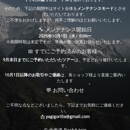
そのため、下記の期間中はサイト全体を
メンテナンスモード
とさせ
ていただいております。
ご不便をおかけしますが、何卒ご理解のほどお願いいたします。
🔧 メンテナンス開始日
2025年10月1日（水）0:00〜
※再開時期は未定ですが、準備が整い次第お知らせいたします。
📅 すでにご予約済みのお客様へ
9月末日までにご予約いただいたツアー
は、予定どおり催行いたしま
す。
10月1日以降のお取引やご連絡
は、各ショップ様より直接ご案内い
たします
💬 お問い合わせ
ご不明な点などございましたら、下記までお気軽にご連絡くださ
い。
📩
yagigorilla@gmail.com