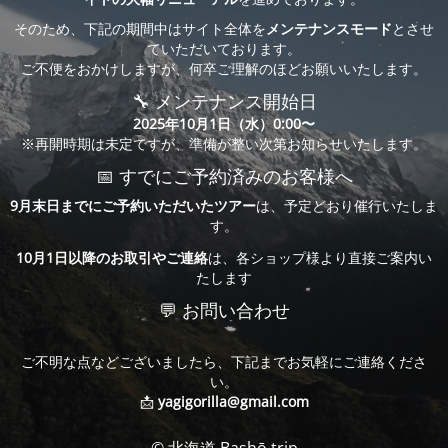
そのため、下記の期間中はサイト全体を
メンテナンスモード
とさせ
ていただいております。
ご不便をおかけしますが、何卒ご理解のほどお願いいたします。
🔧 メンテナンス開始日
2025年10月1日（水）0:00〜
※再開時期は未定ですが、準備が整い次第お知らせいたします。
📅 すでにご予約済みのお客様へ
9月末日までにご予約いただいたツアー
は、予定どおり催行いたしま
す。
10月1日以降のお取引やご連絡
は、各ショップ様より直接ご案内い
たします
💬 お問い合わせ
ご不明な点などございましたら、下記までお気軽にご連絡くださ
い。
📩
yagigorilla@gmail.com