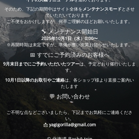
そのため、下記の期間中はサイト全体を
メンテナンスモード
とさせ
ていただいております。
ご不便をおかけしますが、何卒ご理解のほどお願いいたします。
🔧 メンテナンス開始日
2025年10月1日（水）0:00〜
※再開時期は未定ですが、準備が整い次第お知らせいたします。
📅 すでにご予約済みのお客様へ
9月末日までにご予約いただいたツアー
は、予定どおり催行いたしま
す。
10月1日以降のお取引やご連絡
は、各ショップ様より直接ご案内い
たします
💬 お問い合わせ
ご不明な点などございましたら、下記までお気軽にご連絡くださ
い。
📩
yagigorilla@gmail.com