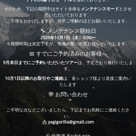
そのため、下記の期間中はサイト全体を
メンテナンスモード
とさせ
ていただいております。
ご不便をおかけしますが、何卒ご理解のほどお願いいたします。
🔧 メンテナンス開始日
2025年10月1日（水）0:00〜
※再開時期は未定ですが、準備が整い次第お知らせいたします。
📅 すでにご予約済みのお客様へ
9月末日までにご予約いただいたツアー
は、予定どおり催行いたしま
す。
10月1日以降のお取引やご連絡
は、各ショップ様より直接ご案内い
たします
💬 お問い合わせ
ご不明な点などございましたら、下記までお気軽にご連絡くださ
い。
📩
yagigorilla@gmail.com