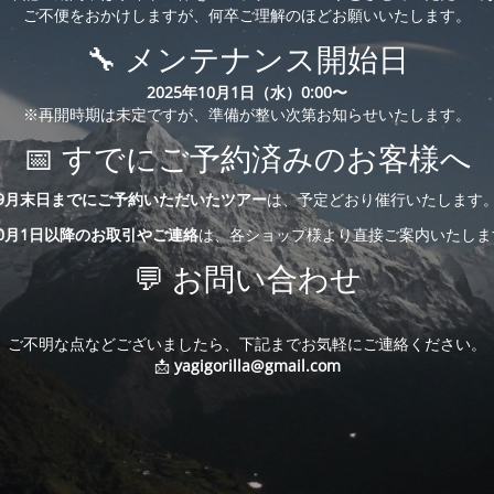
ご不便をおかけしますが、何卒ご理解のほどお願いいたします。
🔧 メンテナンス開始日
2025年10月1日（水）0:00〜
※再開時期は未定ですが、準備が整い次第お知らせいたします。
📅 すでにご予約済みのお客様へ
9月末日までにご予約いただいたツアー
は、予定どおり催行いたします
10月1日以降のお取引やご連絡
は、各ショップ様より直接ご案内いたしま
💬 お問い合わせ
ご不明な点などございましたら、下記までお気軽にご連絡ください。
📩
yagigorilla@gmail.com