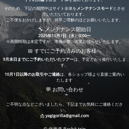
そのため、下記の期間中はサイト全体を
メンテナンスモード
とさせ
ていただいております。
ご不便をおかけしますが、何卒ご理解のほどお願いいたします。
🔧 メンテナンス開始日
2025年10月1日（水）0:00〜
※再開時期は未定ですが、準備が整い次第お知らせいたします。
📅 すでにご予約済みのお客様へ
9月末日までにご予約いただいたツアー
は、予定どおり催行いたしま
す。
10月1日以降のお取引やご連絡
は、各ショップ様より直接ご案内い
たします
💬 お問い合わせ
ご不明な点などございましたら、下記までお気軽にご連絡くださ
い。
📩
yagigorilla@gmail.com