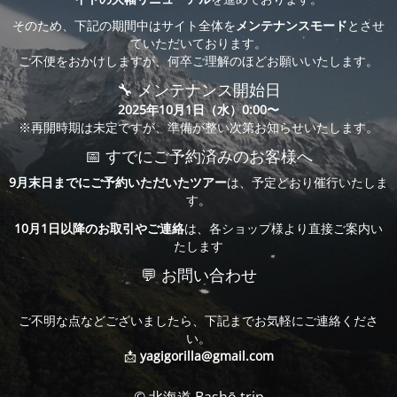
そのため、下記の期間中はサイト全体を
メンテナンスモード
とさせ
ていただいております。
ご不便をおかけしますが、何卒ご理解のほどお願いいたします。
🔧 メンテナンス開始日
2025年10月1日（水）0:00〜
※再開時期は未定ですが、準備が整い次第お知らせいたします。
📅 すでにご予約済みのお客様へ
9月末日までにご予約いただいたツアー
は、予定どおり催行いたしま
す。
10月1日以降のお取引やご連絡
は、各ショップ様より直接ご案内い
たします
💬 お問い合わせ
ご不明な点などございましたら、下記までお気軽にご連絡くださ
い。
📩
yagigorilla@gmail.com