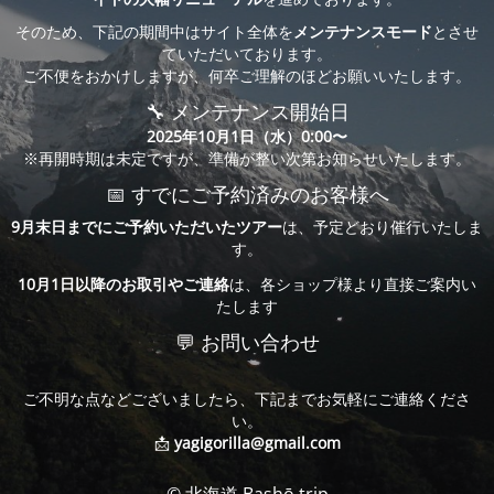
そのため、下記の期間中はサイト全体を
メンテナンスモード
とさせ
ていただいております。
ご不便をおかけしますが、何卒ご理解のほどお願いいたします。
🔧 メンテナンス開始日
2025年10月1日（水）0:00〜
※再開時期は未定ですが、準備が整い次第お知らせいたします。
📅 すでにご予約済みのお客様へ
9月末日までにご予約いただいたツアー
は、予定どおり催行いたしま
す。
10月1日以降のお取引やご連絡
は、各ショップ様より直接ご案内い
たします
💬 お問い合わせ
ご不明な点などございましたら、下記までお気軽にご連絡くださ
い。
📩
yagigorilla@gmail.com